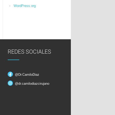
WordPress.org
REDES SOCIALES
@Dr.CamiloDiaz
@dr.camilodiazcirujano