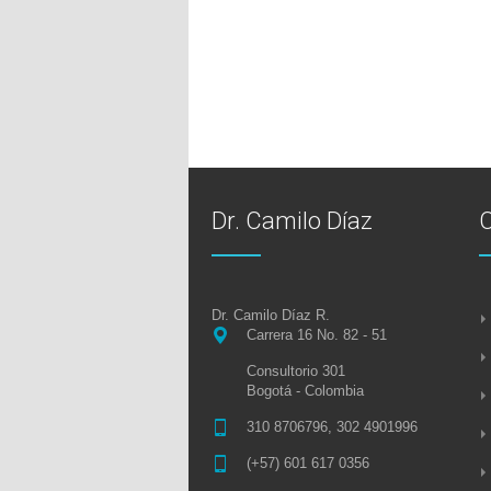
Dr. Camilo Díaz
Dr. Camilo Díaz R.
Carrera 16 No. 82 - 51
Consultorio 301
Bogotá - Colombia
310 8706796, 302 4901996
(+57) 601 617 0356