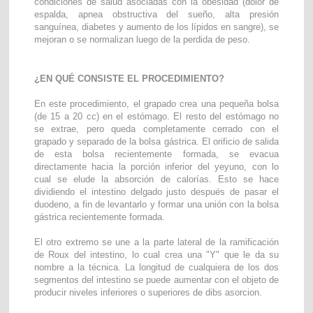
condiciones de salud asociadas con la obesidad (dolor de
espalda, apnea
obstructiva
del sueño, alta presión
sanguínea, diabetes y aumento de los lípidos en sangre), se
mejoran o se normalizan luego de la perdida de peso.
¿EN QUÉ CONSISTE EL PROCEDIMIENTO?
En este procedimiento, el grapado crea una pequeña bolsa
(de 15 a 20 cc) en el estómago. El resto del estómago no
se extrae, pero queda completamente cerrado con el
grapado y separado de la bolsa gástrica. El orificio de salida
de esta bolsa recientemente formada, se evacua
directamente hacia la porción inferior del yeyuno, con lo
cual se elude la absorción de calorías. Esto se hace
dividiendo el intestino delgado justo después de pasar el
duodeno, a fin de levantarlo y formar una unión con la bolsa
gástrica recientemente formada.
El otro extremo se une a la parte lateral de la ramificación
de Roux del intestino, lo cual crea una "Y" que le da su
nombre a la técnica. La longitud de cualquiera de los dos
segmentos del intestino se puede aumentar con el objeto de
producir niveles inferiores o superiores de dibs asorcion.