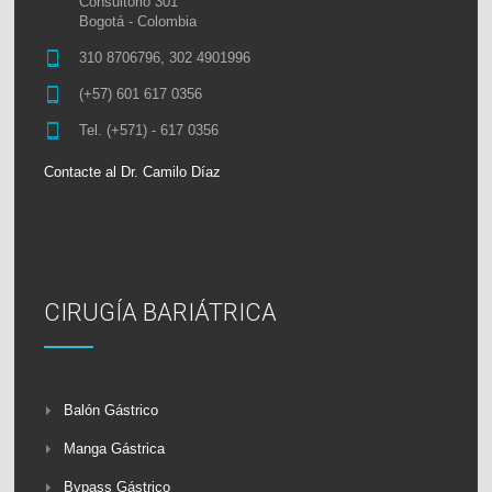
Consultorio 301
Bogotá - Colombia
310 8706796, 302 4901996
(+57) 601 617 0356
Tel. (+571) - 617 0356
Contacte al Dr. Camilo Díaz
CIRUGÍA BARIÁTRICA
Balón Gástrico
Manga Gástrica
Bypass Gástrico