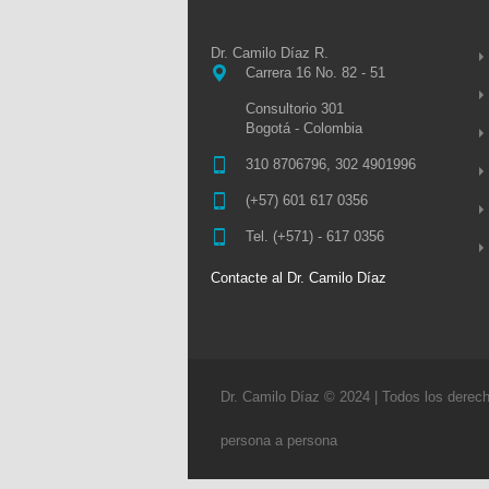
Dr. Camilo Díaz R.
Carrera 16 No. 82 - 51
Consultorio 301
Bogotá - Colombia
310 8706796, 302 4901996
(+57) 601 617 0356
Tel. (+571) - 617 0356
Contacte al Dr. Camilo Díaz
Dr. Camilo Díaz © 2024 | Todos los derec
persona a persona