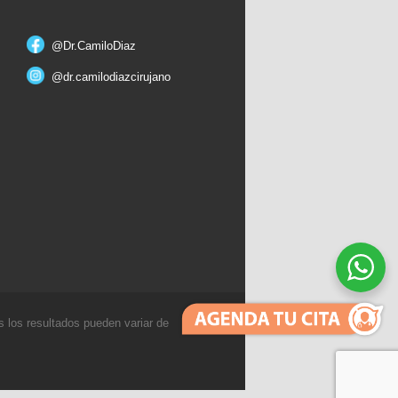
@Dr.CamiloDiaz
@dr.camilodiazcirujano
 los resultados pueden variar de