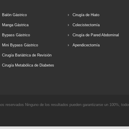
Balón Gástrico
Cirugía de Hiato
Manga Gástrica
Colecistectomía
Bypass Gástrico
Cirugía de Pared Abdominal
Mini Bypass Gástrico
Apendicectomía
Cirugía Bariátrica de Revisión
Cirugía Metabólica de Diabetes
hos reservados Ninguno de los resultados pueden garantizarse un 100%, todos